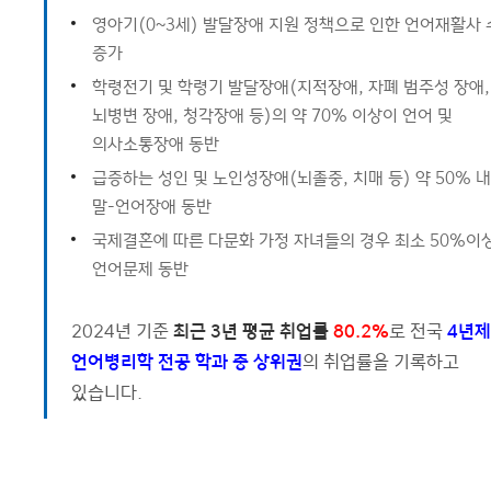
영아기(0~3세) 발달장애 지원 정책으로 인한 언어재활사
증가
학령전기 및 학령기 발달장애(지적장애, 자폐 범주성 장애,
뇌병변 장애, 청각장애 등)의 약 70% 이상이 언어 및
의사소통장애 동반
급증하는 성인 및 노인성장애(뇌졸중, 치매 등) 약 50% 
말-언어장애 동반
국제결혼에 따른 다문화 가정 자녀들의 경우 최소 50%이
언어문제 동반
2024년 기준
최근 3년 평균 취업률
80.2%
로 전국
4년제
언어병리학 전공 학과 중 상위권
의 취업률을 기록하고
있습니다.