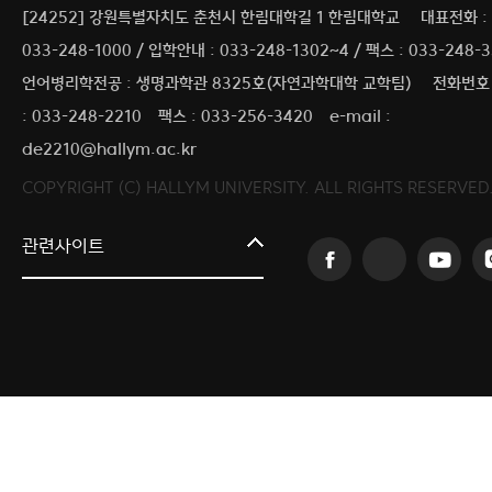
[24252] 강원특별자치도 춘천시 한림대학길 1 한림대학교
대표전화 :
033-248-1000 / 입학안내 : 033-248-1302~4 / 팩스 : 033-248-
언어병리학전공 : 생명과학관 8325호(자연과학대학 교학팀)
전화번호
: 033-248-2210
팩스 : 033-256-3420
e-mail :
de2210@hallym.ac.kr
COPYRIGHT (C) HALLYM UNIVERSITY. ALL RIGHTS RESERVED
커뮤니티교육원
관련사이트
일송아트홀
한림대학교의료원
국제학생증신청
한림대학교 LINC 3.0 사업단
캠퍼스라이프카운슬링센터