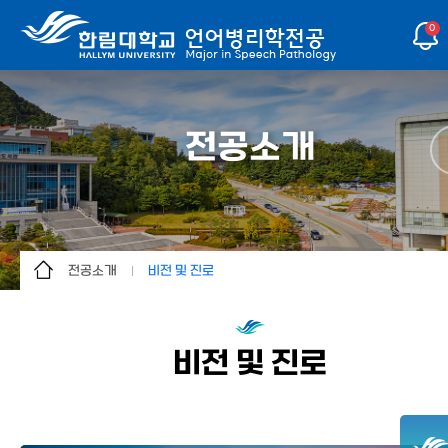
0
전공소개
전공소개
비전 및 진로
전공소개
언어병리학이란?
학사안내
연혁
비전 및 진로
대학원
교수진
학생활동
겸임교수진
커뮤니티
비전 및 진로