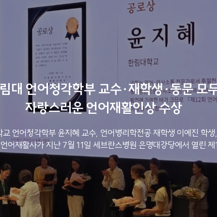
림대 언어청각학부 교수·재학생·동문 모
자랑스러운 언어재활인상 수상
교 언어청각학부 윤지혜 교수, 언어병리학전공 재학생 이예진 학생,
언어재활사가 지난 7월 11일 세브란스병원 은명대강당에서 열린 제12회
언어치료인의 날 행