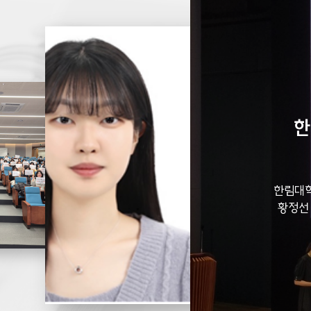
학회∙
한
에서 연구성과
한림대학
학금' 및 '우수논문상'
황정선 