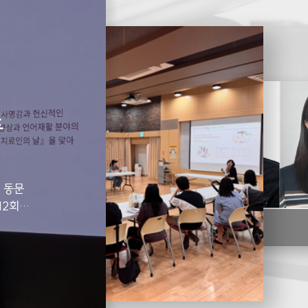
두
한림대 언어청
‘우리아
 동문
한림대 언어청각학부 이윤경 교수, 춘
성황리 개최- 강원특