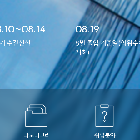
.10~08.14
08.19
기 수강신청
8월 졸업 기준일(학위수여식
개최)
나노디그리
취업분야