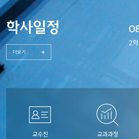
학사일정
08
2학
더보기
교수진
교과과정